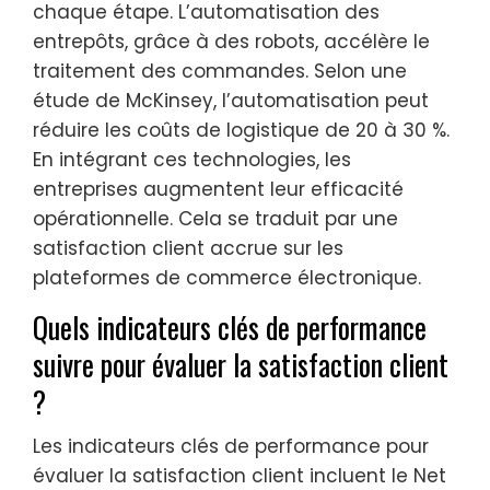
chaque étape. L’automatisation des
entrepôts, grâce à des robots, accélère le
traitement des commandes. Selon une
étude de McKinsey, l’automatisation peut
réduire les coûts de logistique de 20 à 30 %.
En intégrant ces technologies, les
entreprises augmentent leur efficacité
opérationnelle. Cela se traduit par une
satisfaction client accrue sur les
plateformes de commerce électronique.
Quels indicateurs clés de performance
suivre pour évaluer la satisfaction client
?
Les indicateurs clés de performance pour
évaluer la satisfaction client incluent le Net