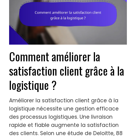
Comment améliorer la
satisfaction client grâce à la
logistique ?
Améliorer la satisfaction client grâce à la
logistique nécessite une gestion efficace
des processus logistiques. Une livraison
rapide et fiable augmente la satisfaction
des clients. Selon une étude de Deloitte, 88