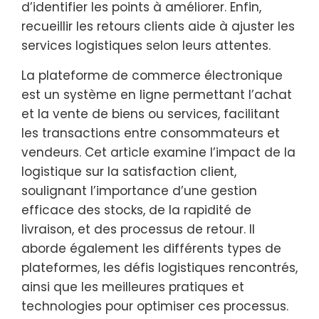
d’identifier les points à améliorer. Enfin,
recueillir les retours clients aide à ajuster les
services logistiques selon leurs attentes.
La plateforme de commerce électronique
est un système en ligne permettant l’achat
et la vente de biens ou services, facilitant
les transactions entre consommateurs et
vendeurs. Cet article examine l’impact de la
logistique sur la satisfaction client,
soulignant l’importance d’une gestion
efficace des stocks, de la rapidité de
livraison, et des processus de retour. Il
aborde également les différents types de
plateformes, les défis logistiques rencontrés,
ainsi que les meilleures pratiques et
technologies pour optimiser ces processus.