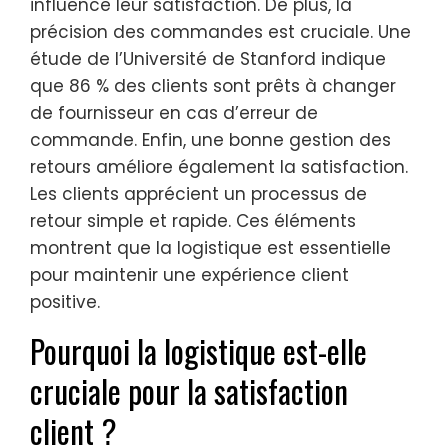
influence leur satisfaction. De plus, la
précision des commandes est cruciale. Une
étude de l’Université de Stanford indique
que 86 % des clients sont prêts à changer
de fournisseur en cas d’erreur de
commande. Enfin, une bonne gestion des
retours améliore également la satisfaction.
Les clients apprécient un processus de
retour simple et rapide. Ces éléments
montrent que la logistique est essentielle
pour maintenir une expérience client
positive.
Pourquoi la logistique est-elle
cruciale pour la satisfaction
client ?