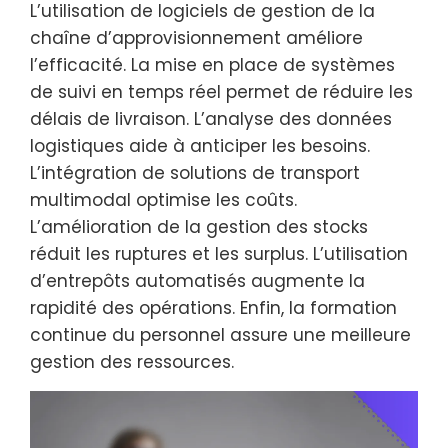
L’utilisation de logiciels de gestion de la
chaîne d’approvisionnement améliore
l’efficacité. La mise en place de systèmes
de suivi en temps réel permet de réduire les
délais de livraison. L’analyse des données
logistiques aide à anticiper les besoins.
L’intégration de solutions de transport
multimodal optimise les coûts.
L’amélioration de la gestion des stocks
réduit les ruptures et les surplus. L’utilisation
d’entrepôts automatisés augmente la
rapidité des opérations. Enfin, la formation
continue du personnel assure une meilleure
gestion des ressources.