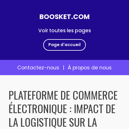
BOOSKET.COM
Voir toutes les pages
Page d'accueil
Contactez-nous
|
À propos de nous
Skip
to
PLATEFORME DE COMMERCE
content
ÉLECTRONIQUE : IMPACT DE
LA LOGISTIQUE SUR LA