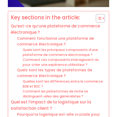
Key sections in the article:
Qu’est-ce qu’une plateforme de commerce
électronique ?
Comment fonctionne une plateforme de
commerce électronique ?
Quels sont les principaux composants d’une
plateforme de commerce électronique ?
Comment ces composants interagissent-ils
pour créer une expérience utilisateur ?
Quels sont les types de plateformes de
commerce électronique ?
Quelles sont les différences entre le commerce
B2B et B2C ?
Comment les plateformes de niche se
distinguent-elles des généralistes ?
Quel est l’impact de la logistique sur la
satisfaction client ?
Pourquoi la logistique est-elle cruciale pour