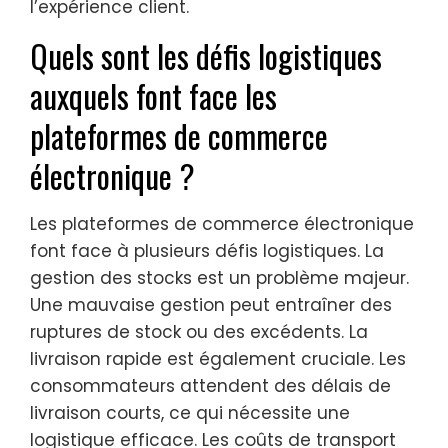
l’expérience client.
Quels sont les défis logistiques
auxquels font face les
plateformes de commerce
électronique ?
Les plateformes de commerce électronique
font face à plusieurs défis logistiques. La
gestion des stocks est un problème majeur.
Une mauvaise gestion peut entraîner des
ruptures de stock ou des excédents. La
livraison rapide est également cruciale. Les
consommateurs attendent des délais de
livraison courts, ce qui nécessite une
logistique efficace. Les coûts de transport