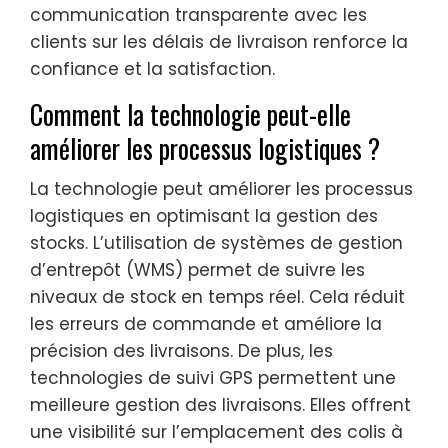
communication transparente avec les
clients sur les délais de livraison renforce la
confiance et la satisfaction.
Comment la technologie peut-elle
améliorer les processus logistiques ?
La technologie peut améliorer les processus
logistiques en optimisant la gestion des
stocks. L’utilisation de systèmes de gestion
d’entrepôt (WMS) permet de suivre les
niveaux de stock en temps réel. Cela réduit
les erreurs de commande et améliore la
précision des livraisons. De plus, les
technologies de suivi GPS permettent une
meilleure gestion des livraisons. Elles offrent
une visibilité sur l’emplacement des colis à